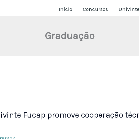
Início
Concursos
Univint
Graduação
nivinte Fucap promove cooperação técn
Frasson