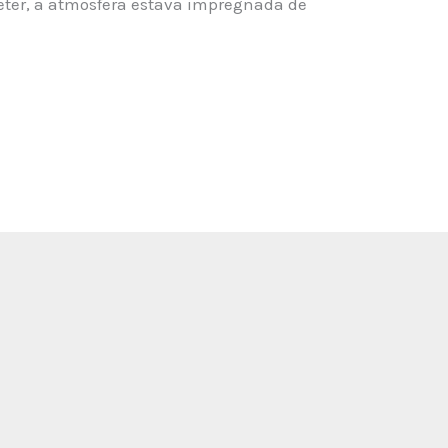
leter, a atmosfera estava impregnada de