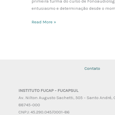
primeira turma do curso de Fonoaudiologi
Fonoaudiologia
entusiasmo e determinação desde o mom
com
Entusiasmo
Read More »
Contagiante
Contato
INSTITUTO FUCAP - FUCAPSUL
Av. Nilton Augusto Sachetti, 505 – Santo André, 
88745-000
CNPJ: 45.290.045/0001-86