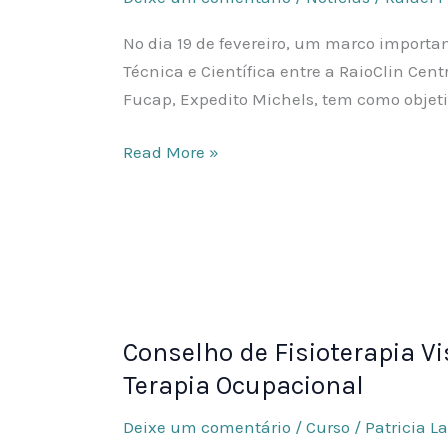
Fucap
promove
No dia 19 de fevereiro, um marco importa
cooperação
Técnica e Científica entre a RaioClin Cen
técnico-
Fucap, Expedito Michels, tem como objet
científica
na
Read More »
Odontologia
Conselho
de
Conselho de Fisioterapia Vis
Fisioterapia
Visita
Terapia Ocupacional
o
Deixe um comentário
/
Curso
/
Patricia L
Univinte