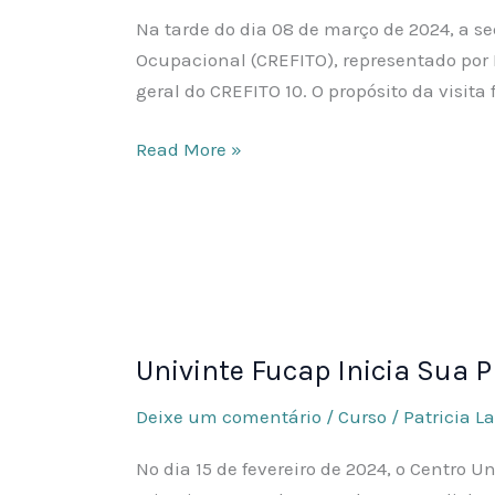
para
Na tarde do dia 08 de março de 2024, a se
Apoiar
Ocupacional (CREFITO), representado por 
e
geral do CREFITO 10. O propósito da visita f
Incentivar
o
Read More »
curso
de
Fisioterapia
e
Terapia
Univinte
Ocupacional
Fucap
Univinte Fucap Inicia Sua
Inicia
Sua
Deixe um comentário
/
Curso
/
Patricia L
Primeira
Turma
No dia 15 de fevereiro de 2024, o Centro 
de