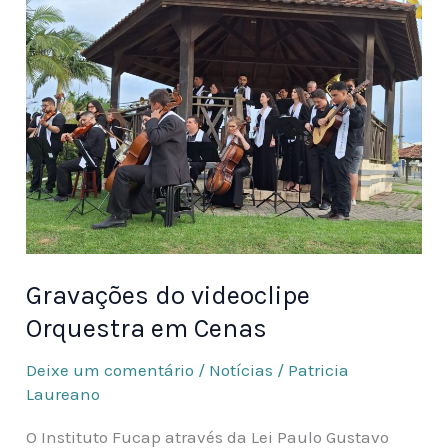
em
Cenas
Gravações do videoclipe
Orquestra em Cenas
Deixe um comentário
/
Notícias
/
Patricia
Laureano
O Instituto Fucap através da Lei Paulo Gustavo